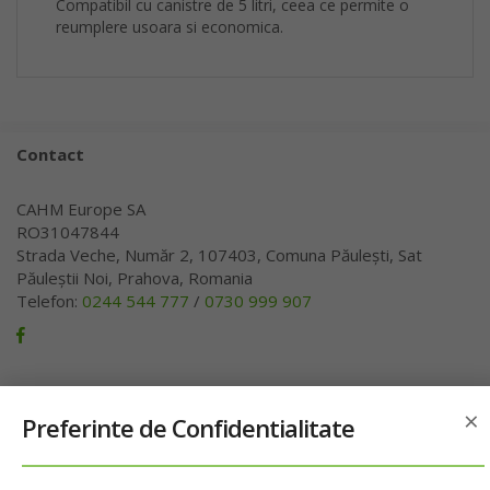
Compatibil cu canistre de 5 litri, ceea ce permite o
reumplere usoara si economica.
Contact
CAHM Europe SA
RO31047844
Strada Veche, Număr 2, 107403, Comuna Păulești, Sat
Păuleștii Noi, Prahova, Romania
Telefon:
0244 544 777
/
0730 999 907
Pagini
×
Preferinte de Confidentialitate
Despre noi
Cum Cumpar
Livrare & Plata