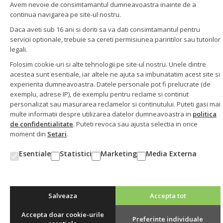
Avem nevoie de consimtamantul dumneavoastra inainte de a
Termeni & Conditii
continua navigarea pe site-ul nostru.
Contact
Daca aveti sub 16 ani si doriti sa va dati consimtamantul pentru
servicii optionale, trebuie sa cereti permisiunea parintilor sau tutorilor
Informatii
legali.
Folosim cookie-uri si alte tehnologii pe site-ul nostru. Unele dintre
Politica de confidentialitate
acestea sunt esentiale, iar altele ne ajuta sa imbunatatim acest site si
Politica cookie
experienta dumneavoastra. Datele personale pot fi prelucrate (de
Setari cookie
exemplu, adrese IP), de exemplu pentru reclame si continut
Regulament Tombola Kaufland
personalizat sau masurarea reclamelor si continutului. Puteti gasi mai
GDPR Tombola Kaufland
multe informatii despre utilizarea datelor dumneavoastra in
politica
Act aditional
de confidentialitate
. Puteti revoca sau ajusta selectia in orice
moment din
Setari
.
Esentiale
Statistici
Marketing
Media Externa
©
HotelMagazin.ro
- toate drepturile rezervate
Salveaza
Accepta tot
Accepta doar cookie-urile
Preferinte individuale