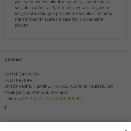
pielea, mentinând hidratarea naturala si oferind o
senzatie catifelata. Parfumul revigorant de ghimbir si
bergamota adauga o prospetime subtila si rafinata,
transformand fiecare utilizare într-o experienta
placuta.
Contact
CAHM Europe SA
RO31047844
Strada Veche, Număr 2, 107403, Comuna Păulești, Sat
Păuleștii Noi, Prahova, Romania
Telefon:
0244 544 777
/
0730 999 907
Pagini
×