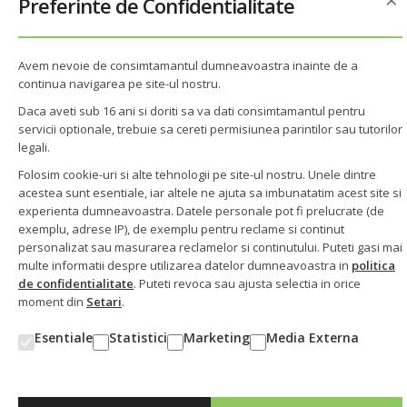
Preferinte de Confidentialitate
Despre noi
Cum Cumpar
Livrare & Plata
Avem nevoie de consimtamantul dumneavoastra inainte de a
Termeni & Conditii
continua navigarea pe site-ul nostru.
Contact
Daca aveti sub 16 ani si doriti sa va dati consimtamantul pentru
servicii optionale, trebuie sa cereti permisiunea parintilor sau tutorilor
Informatii
legali.
Politica de confidentialitate
Folosim cookie-uri si alte tehnologii pe site-ul nostru. Unele dintre
acestea sunt esentiale, iar altele ne ajuta sa imbunatatim acest site si
Politica cookie
experienta dumneavoastra. Datele personale pot fi prelucrate (de
Setari cookie
exemplu, adrese IP), de exemplu pentru reclame si continut
Regulament Tombola Kaufland
personalizat sau masurarea reclamelor si continutului. Puteti gasi mai
GDPR Tombola Kaufland
multe informatii despre utilizarea datelor dumneavoastra in
politica
Act aditional
de confidentialitate
. Puteti revoca sau ajusta selectia in orice
moment din
Setari
.
Esentiale
Statistici
Marketing
Media Externa
©
HotelMagazin.ro
- toate drepturile rezervate