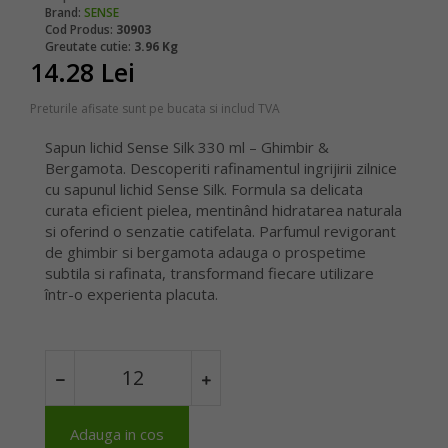
Brand:
SENSE
Cod Produs:
30903
Greutate cutie:
3.96 Kg
14.28 Lei
Preturile afisate sunt pe bucata si includ TVA
Sapun lichid Sense Silk 330 ml – Ghimbir &
Bergamota. Descoperiti rafinamentul ingrijirii zilnice
cu sapunul lichid Sense Silk. Formula sa delicata
curata eficient pielea, mentinând hidratarea naturala
si oferind o senzatie catifelata. Parfumul revigorant
de ghimbir si bergamota adauga o prospetime
subtila si rafinata, transformand fiecare utilizare
într-o experienta placuta.
Adauga in cos